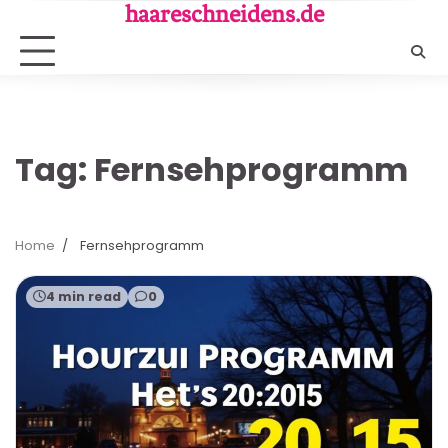
Skip
haareschneidens.de
to
content
Tag:
Fernsehprogramm
Home
Fernsehprogramm
4 min read
0