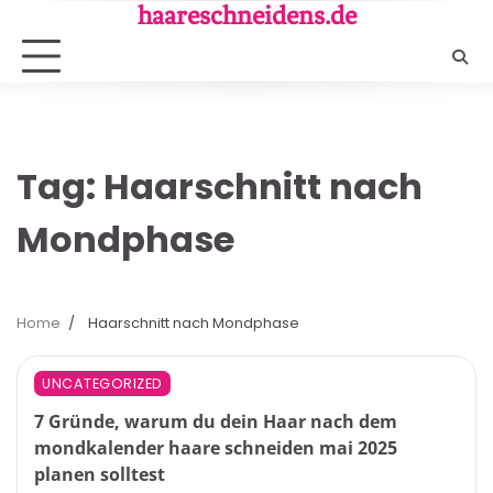
Skip
haareschneidens.de
to
content
Tag:
Haarschnitt nach
Mondphase
Home
Haarschnitt nach Mondphase
5 min read
0
UNCATEGORIZED
7 Gründe, warum du dein Haar nach dem
mondkalender haare schneiden mai 2025
planen solltest