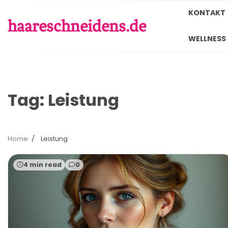
Skip
KONTAKT
to
haareschneidens.de
content
WELLNESS
Tag:
Leistung
Home
Leistung
4 min read
0