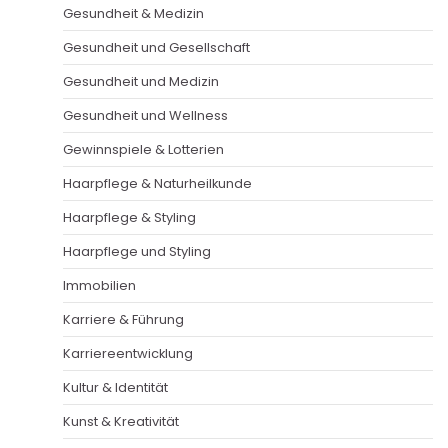
Gesundheit & Medizin
Gesundheit und Gesellschaft
Gesundheit und Medizin
Gesundheit und Wellness
Gewinnspiele & Lotterien
Haarpflege & Naturheilkunde
Haarpflege & Styling
Haarpflege und Styling
Immobilien
Karriere & Führung
Karriereentwicklung
Kultur & Identität
Kunst & Kreativität