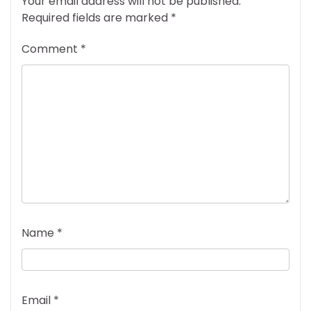
Your email address will not be published.
Required fields are marked
*
Comment
*
Name
*
Email
*