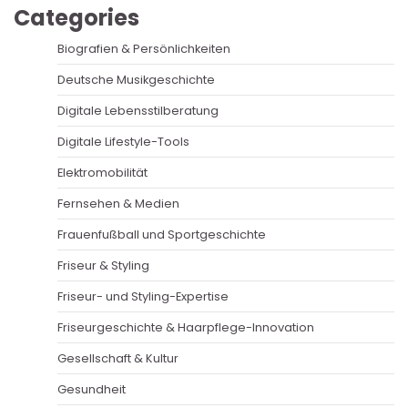
Categories
Biografien & Persönlichkeiten
Deutsche Musikgeschichte
Digitale Lebensstilberatung
Digitale Lifestyle-Tools
Elektromobilität
Fernsehen & Medien
Frauenfußball und Sportgeschichte
Friseur & Styling
Friseur- und Styling-Expertise
Friseurgeschichte & Haarpflege-Innovation
Gesellschaft & Kultur
Gesundheit