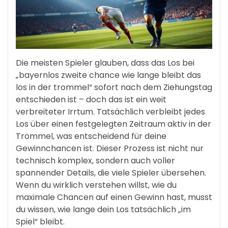
Die meisten Spieler glauben, dass das Los bei
„bayernlos zweite chance wie lange bleibt das
los in der trommel“ sofort nach dem Ziehungstag
entschieden ist – doch das ist ein weit
verbreiteter Irrtum. Tatsächlich verbleibt jedes
Los über einen festgelegten Zeitraum aktiv in der
Trommel, was entscheidend für deine
Gewinnchancen ist. Dieser Prozess ist nicht nur
technisch komplex, sondern auch voller
spannender Details, die viele Spieler übersehen.
Wenn du wirklich verstehen willst, wie du
maximale Chancen auf einen Gewinn hast, musst
du wissen, wie lange dein Los tatsächlich „im
Spiel“ bleibt.