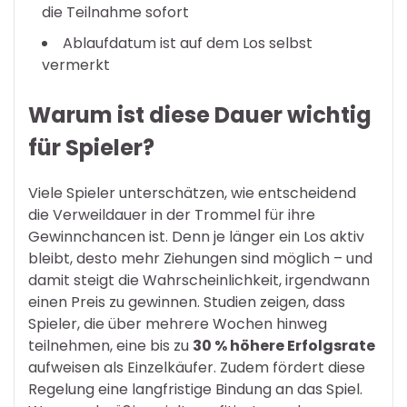
die Teilnahme sofort
Ablaufdatum ist auf dem Los selbst
vermerkt
Warum ist diese Dauer wichtig
für Spieler?
Viele Spieler unterschätzen, wie entscheidend
die Verweildauer in der Trommel für ihre
Gewinnchancen ist. Denn je länger ein Los aktiv
bleibt, desto mehr Ziehungen sind möglich – und
damit steigt die Wahrscheinlichkeit, irgendwann
einen Preis zu gewinnen. Studien zeigen, dass
Spieler, die über mehrere Wochen hinweg
teilnehmen, eine bis zu
30 % höhere Erfolgsrate
aufweisen als Einzelkäufer. Zudem fördert diese
Regelung eine langfristige Bindung an das Spiel.