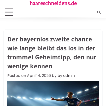
Skip
haareschneidens.de
to
content
Der bayernlos zweite chance
wie lange bleibt das los in der
trommel Geheimtipp, den nur
wenige kennen
Posted on
April 14, 2026
by
by admin